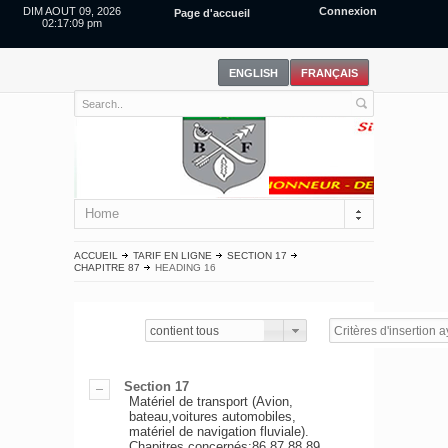
DIM AOUT 09, 2026
Connexion
Page d'accueil
02:17:10 pm
Home
ACCUEIL
TARIF EN LIGNE
SECTION 17
CHAPITRE 87
HEADING 16
contient tous
Section 17
Matériel de transport (Avion,
bateau,voitures automobiles,
matériel de navigation fluviale).
Chapitres concernés:86,87,88,89.